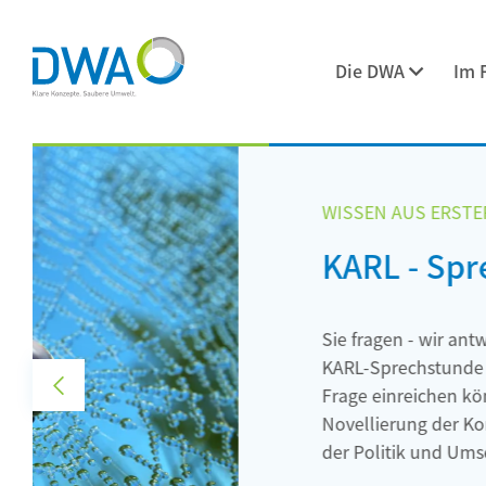
Die DWA
Im 
WISSEN AUS ERSTER HAND
KARL - Sprechstunde
Sie fragen - wir antworten. Seit Februar find
KARL-Sprechstunde statt. Was das genau ist u
V
o
Frage einreichen können, finden Sie auf unser
r
Novellierung der Kommunalabwasserrichtlinie
h
e
der Politik und Umsetzenden.
r
i